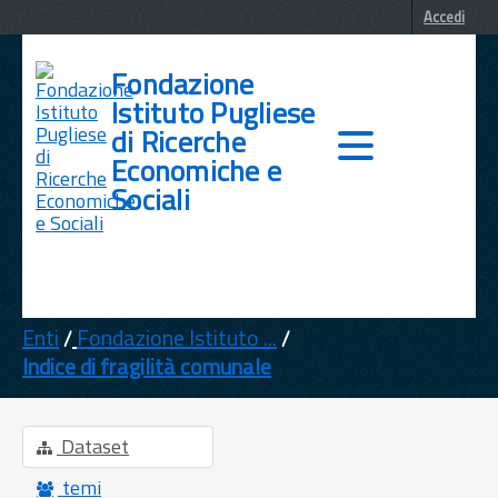
Accedi
Fondazione
Istituto Pugliese
di Ricerche
Economiche e
Sociali
DATI
TEMI
Enti
Fondazione Istituto ...
Indice di fragilità comunale
INFORMAZIONI
Dataset
temi