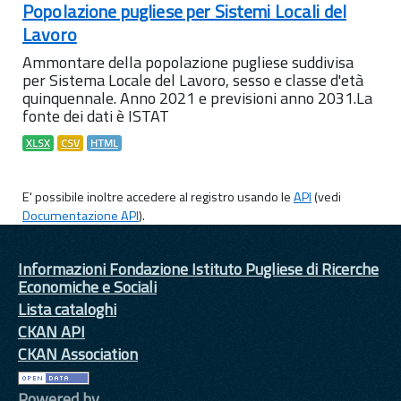
Popolazione pugliese per Sistemi Locali del
Lavoro
Ammontare della popolazione pugliese suddivisa
per Sistema Locale del Lavoro, sesso e classe d'età
quinquennale. Anno 2021 e previsioni anno 2031.La
fonte dei dati è ISTAT
XLSX
CSV
HTML
E' possibile inoltre accedere al registro usando le
API
(vedi
Documentazione API
).
Informazioni Fondazione Istituto Pugliese di Ricerche
Economiche e Sociali
Lista cataloghi
CKAN API
CKAN Association
Powered by