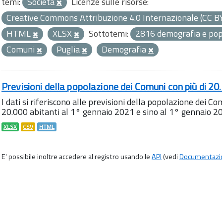
temi:
Società
Licenze sulle risorse:
Creative Commons Attribuzione 4.0 Internazionale (CC B
HTML
XLSX
Sottotemi:
2816 demografia e po
Comuni
Puglia
Demografia
Previsioni della popolazione dei Comuni con più di 20.
I dati si riferiscono alle previsioni della popolazione dei C
20.000 abitanti al 1° gennaio 2021 e sino al 1° gennaio 2031
XLSX
CSV
HTML
E' possibile inoltre accedere al registro usando le
API
(vedi
Documentazi