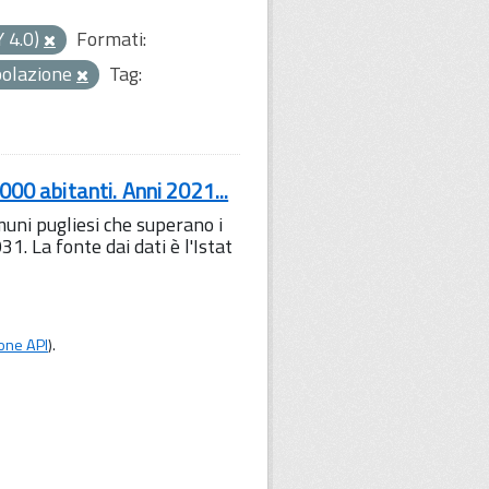
Y 4.0)
Formati:
polazione
Tag:
000 abitanti. Anni 2021...
omuni pugliesi che superano i
. La fonte dai dati è l'Istat
one API
).