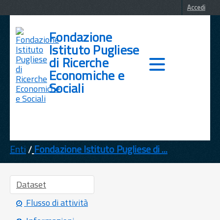
Accedi
Fondazione
Istituto Pugliese
di Ricerche
Economiche e
Sociali
DATI
TEMI
Enti
Fondazione Istituto Pugliese di ...
INFORMAZIONI
Dataset
Flusso di attività