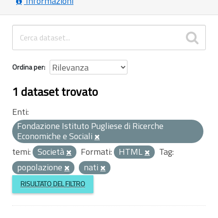
Informazioni
Ordina per
1 dataset trovato
Enti:
Fondazione Istituto Pugliese di Ricerche
Economiche e Sociali
temi:
Società
Formati:
HTML
Tag:
popolazione
nati
RISULTATO DEL FILTRO