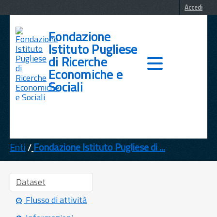
Accedi
Fondazione
Istituto Pugliese
di Ricerche
Economiche e
Sociali
DATI
TEMI
Enti
Fondazione Istituto Pugliese di ...
INFORMAZIONI
Dataset
Flusso di attività