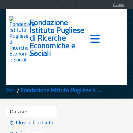
Accedi
Fondazione
Istituto Pugliese
di Ricerche
Economiche e
Sociali
DATI
TEMI
Enti
Fondazione Istituto Pugliese di ...
INFORMAZIONI
Dataset
Flusso di attività