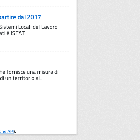
partire dal 2017
 Sistemi Locali del Lavoro
ati è ISTAT
 che fornisce una misura di
 un territorio ai...
one API
).