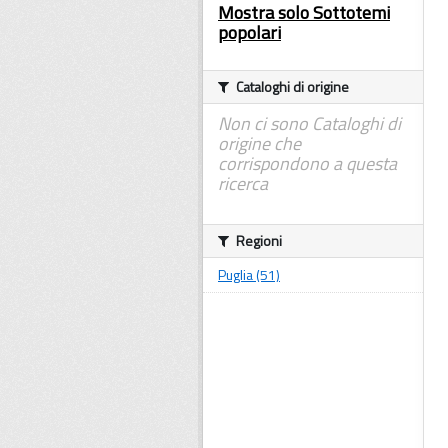
Mostra solo Sottotemi
popolari
Cataloghi di origine
Non ci sono Cataloghi di
origine che
corrispondono a questa
ricerca
Regioni
Puglia (51)