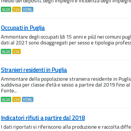
medio dei depositi, degli impieghi e incidenza degli impieghi s
XLSX
CSV
HTML
Occupati in Puglia
Ammontare degli occupati (di 15 anni e più) nei comuni pugl
dati al 2021 sono disaggregati per sesso e tipologia profes
XLSX
CSV
Stranieri residenti in Puglia
Ammontare della popolazione straniera residente in Pugli
suddivisa per classe d'età e sesso a partire dal 2019 fino 
Fonte...
XLSX
CSV
HTML
Indicatori rifiuti a partire dal 2018
I dati riportati si riferiscono alla produzione e raccolta diff