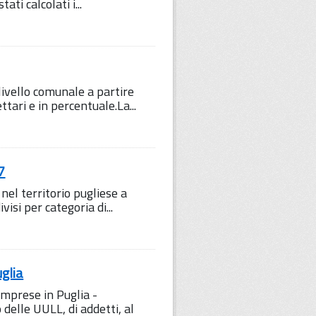
ti calcolati i...
 livello comunale a partire
tari e in percentuale.La...
7
 nel territorio pugliese a
isi per categoria di...
uglia
 imprese in Puglia -
delle UULL, di addetti, al