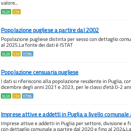
valore...
XLSX
CSV
Popolazione pugliese a partire dal 2002
Popolazione pugliese distinta per sesso con dettaglio comu
al 2025.La fonte dei dati è ISTAT
XLSX
CSV
HTML
Popolazione censuaria pugliese
I dati si riferiscono alla popolazione residente in Puglia, c
dicembre degli anni 2021 e 2023, per le classi d'età 0-2 anni 
XLSX
CSV
HTML
Imprese attive e addetti in Puglia a livello comunale
Imprese attive e addetti in Puglia per settore, divisione e 
con dettaglio comunale a partire dal 2020 e fino al 2024.La 