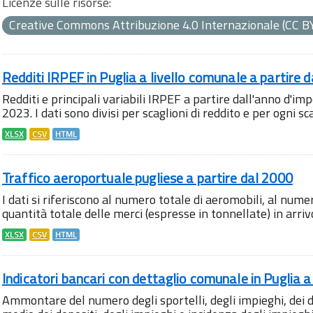
Licenze sulle risorse:
Creative Commons Attribuzione 4.0 Internazionale (CC B
Redditi IRPEF in Puglia a livello comunale a partire 
Redditi e principali variabili IRPEF a partire dall'anno d'im
2023. I dati sono divisi per scaglioni di reddito e per ogni sc
XLSX
CSV
HTML
Traffico aeroportuale pugliese a partire dal 2000
I dati si riferiscono al numero totale di aeromobili, al nume
quantità totale delle merci (espresse in tonnellate) in arrivo
XLSX
CSV
HTML
Indicatori bancari con dettaglio comunale in Puglia a
Ammontare del numero degli sportelli, degli impieghi, dei 