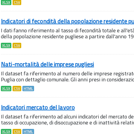
XLSX
CSV
Indicatori di fecondità della popolazione residente pug
I dati fanno riferimento al tasso di fecondità totale e all'e
della popolazione residente pugliese a partire dall'anno 19
XLSX
CSV
Nati-mortalità delle imprese pugliesi
Il dataset fa riferimento al numero delle imprese registrate,
Puglia con dettaglio comunale. Gli anni presi in considerazio
XLSX
CSV
HTML
Indicatori mercato del lavoro
Il dataset fa riferimento ad alcuni indicatori del mercato del
tasso di occupazione, di disoccupazione e di inattività relativ
XLSX
CSV
HTML