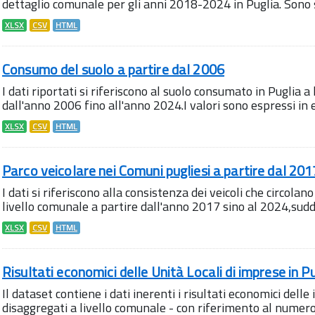
dettaglio comunale per gli anni 2018-2024 in Puglia. Sono sta
XLSX
CSV
HTML
Consumo del suolo a partire dal 2006
I dati riportati si riferiscono al suolo consumato in Puglia a
dall'anno 2006 fino all'anno 2024.I valori sono espressi in et
XLSX
CSV
HTML
Parco veicolare nei Comuni pugliesi a partire dal 201
I dati si riferiscono alla consistenza dei veicoli che circolano
livello comunale a partire dall'anno 2017 sino al 2024,suddiv
XLSX
CSV
HTML
Risultati economici delle Unità Locali di imprese in P
Il dataset contiene i dati inerenti i risultati economici delle
disaggregati a livello comunale - con riferimento al numero 