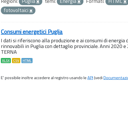
Regioni:
Puglia
temi:
Energia
Formati:
HTML
fotovoltaici
Consumi energetici Puglia
I dati si riferiscono alla produzione e ai consumi di energia 
rinnovabili in Puglia con dettaglio provinciale. Anni 2020 e
TERNA
XLSX
CSV
HTML
E' possibile inoltre accedere al registro usando le
API
(vedi
Documentazi