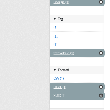
Energia (1)
Tag
(1)
(1)
(1)
fotovoltaici (1)
Formati
CSV (1)
HTML (1)
XLSX (1)