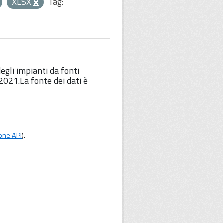
XLSX
Tag:
degli impianti da fonti
 2021.La fonte dei dati è
one API
).