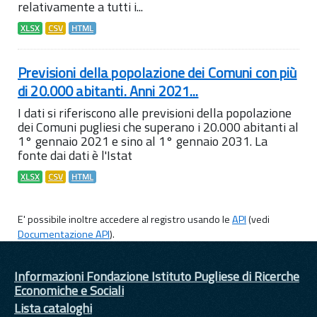
relativamente a tutti i...
XLSX
CSV
HTML
Previsioni della popolazione dei Comuni con più
di 20.000 abitanti. Anni 2021...
I dati si riferiscono alle previsioni della popolazione
dei Comuni pugliesi che superano i 20.000 abitanti al
1° gennaio 2021 e sino al 1° gennaio 2031. La
fonte dai dati è l'Istat
XLSX
CSV
HTML
E' possibile inoltre accedere al registro usando le
API
(vedi
Documentazione API
).
Informazioni Fondazione Istituto Pugliese di Ricerche
Economiche e Sociali
Lista cataloghi